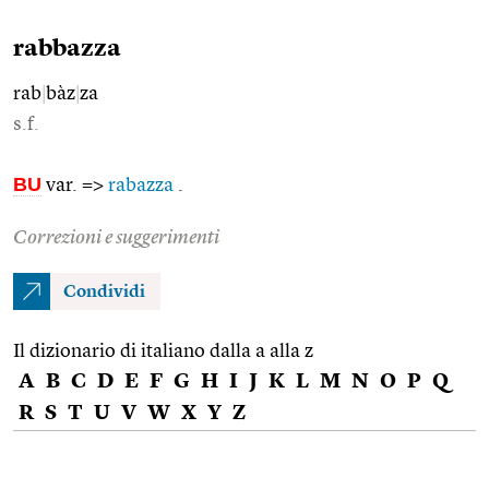
rabbazza
rab
|
bàz
|
za
s.f.
BU
var. =>
rabazza
.
Correzioni e suggerimenti
Condividi
Il dizionario di italiano dalla a alla z
A
B
C
D
E
F
G
H
I
J
K
L
M
N
O
P
Q
R
S
T
U
V
W
X
Y
Z