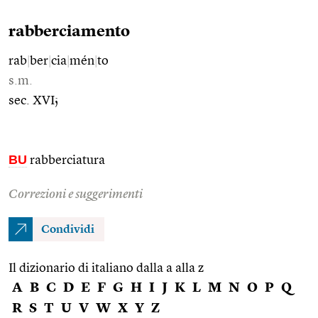
rabberciamento
rab
|
ber
|
cia
|
mén
|
to
s.m.
sec. XVI;
BU
rabberciatura
Correzioni e suggerimenti
Condividi
Il dizionario di italiano dalla a alla z
A
B
C
D
E
F
G
H
I
J
K
L
M
N
O
P
Q
R
S
T
U
V
W
X
Y
Z