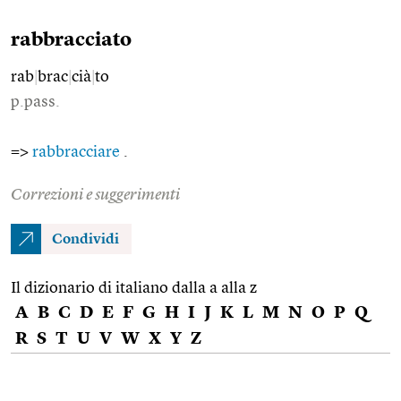
rabbracciato
rab
|
brac
|
cià
|
to
p.pass.
=>
rabbracciare
.
Correzioni e suggerimenti
Condividi
Il dizionario di italiano dalla a alla z
A
B
C
D
E
F
G
H
I
J
K
L
M
N
O
P
Q
R
S
T
U
V
W
X
Y
Z