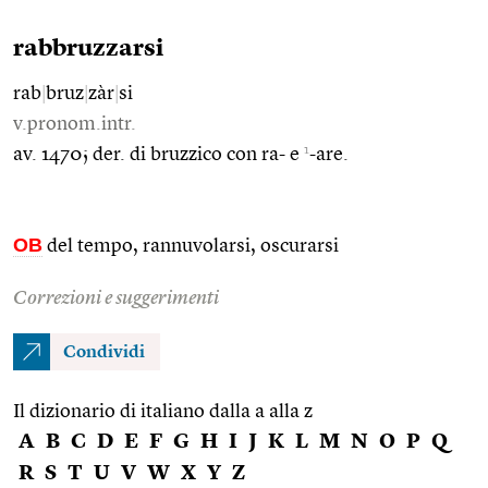
rabbruzzarsi
rab
|
bruz
|
zàr
|
si
v.pronom.intr.
1
av. 1470; der. di bruzzico con ra- e
-are.
OB
del tempo, rannuvolarsi, oscurarsi
Correzioni e suggerimenti
Condividi
Il dizionario di italiano dalla a alla z
A
B
C
D
E
F
G
H
I
J
K
L
M
N
O
P
Q
R
S
T
U
V
W
X
Y
Z