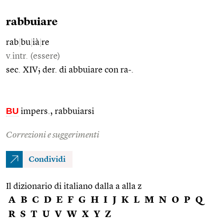
rabbuiare
rab
|
bu
|
ià
|
re
v.intr. (essere)
sec. XIV; der. di abbuiare con ra-.
BU
impers., rabbuiarsi
Correzioni e suggerimenti
Condividi
Il dizionario di italiano dalla a alla z
A
B
C
D
E
F
G
H
I
J
K
L
M
N
O
P
Q
R
S
T
U
V
W
X
Y
Z