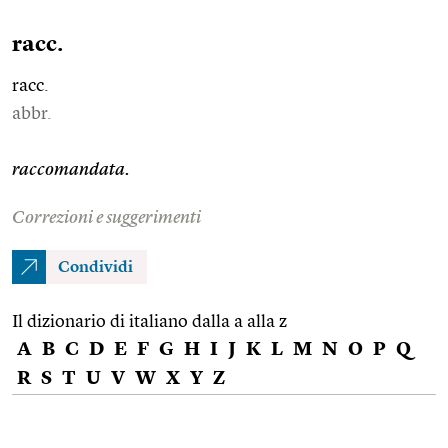
racc.
racc.
abbr.
raccomandata.
Correzioni e suggerimenti
Condividi
Il dizionario di italiano dalla a alla z
A
B
C
D
E
F
G
H
I
J
K
L
M
N
O
P
Q
R
S
T
U
V
W
X
Y
Z