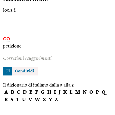
loc.s.f.
CO
petizione
Correzioni e suggerimenti
Condividi
Il dizionario di italiano dalla a alla z
A
B
C
D
E
F
G
H
I
J
K
L
M
N
O
P
Q
R
S
T
U
V
W
X
Y
Z