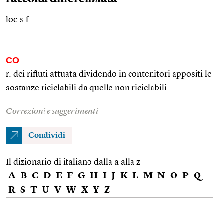
loc.s.f.
CO
r. dei rifiuti attuata dividendo in contenitori appositi le
sostanze riciclabili da quelle non riciclabili.
Correzioni e suggerimenti
Condividi
Il dizionario di italiano dalla a alla z
A
B
C
D
E
F
G
H
I
J
K
L
M
N
O
P
Q
R
S
T
U
V
W
X
Y
Z