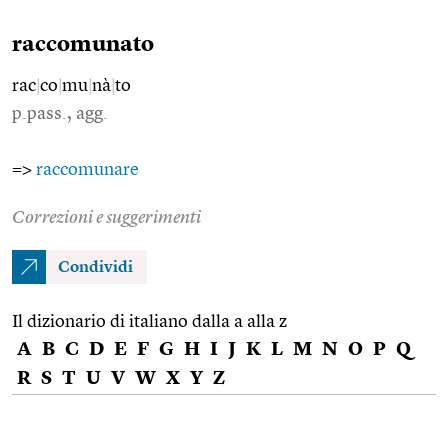
raccomunato
rac
|
co
|
mu
|
nà
|
to
p.pass., agg.
=>
raccomunare
Correzioni e suggerimenti
Condividi
Il dizionario di italiano dalla a alla z
A
B
C
D
E
F
G
H
I
J
K
L
M
N
O
P
Q
R
S
T
U
V
W
X
Y
Z