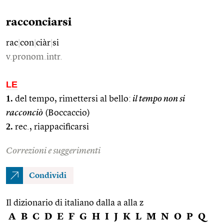
racconciarsi
rac
|
con
|
ciàr
|
si
v.pronom.intr.
LE
1.
del tempo, rimettersi al bello:
il tempo non si
racconciò
(Boccaccio)
2.
rec., riappacificarsi
Correzioni e suggerimenti
Condividi
Il dizionario di italiano dalla a alla z
A
B
C
D
E
F
G
H
I
J
K
L
M
N
O
P
Q