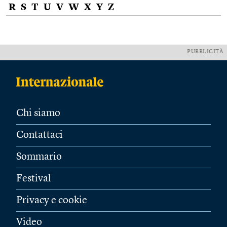
R
S
T
U
V
W
X
Y
Z
PUBBLICITÀ
Chi siamo
Contattaci
Sommario
Festival
Privacy e cookie
Video