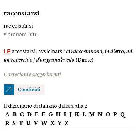
raccostarsi
rac
|
co
|
stàr
|
si
v.pronom.intr.
LE
accostarsi, avvicinarsi:
ci raccostammo, in dietro, ad
un coperchio
|
d’un grand’avello
(Dante)
Correzioni e suggerimenti
Condividi
Il dizionario di italiano dalla a alla z
A
B
C
D
E
F
G
H
I
J
K
L
M
N
O
P
Q
R
S
T
U
V
W
X
Y
Z