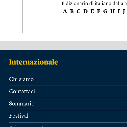
Il dizionario di italiano dalla a
A
B
C
D
E
F
G
H
I
J
Chi siamo
Contattaci
Sommario
Festival