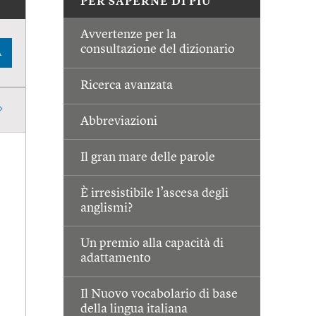
PER SAPERNE DI PIÙ
Avvertenze per la
consultazione del dizionario
A
Ricerca avanzata
Abbreviazioni
Il gran mare delle parole
È irresistibile l’ascesa degli
anglismi?
Un premio alla capacità di
adattamento
Il Nuovo vocabolario di base
della lingua italiana