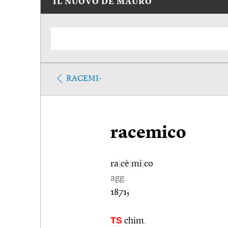
IL NUOVO DE MAURO
RACEMI-
racemico
ra
|
cè
|
mi
|
co
agg.
1871;
TS
chim.