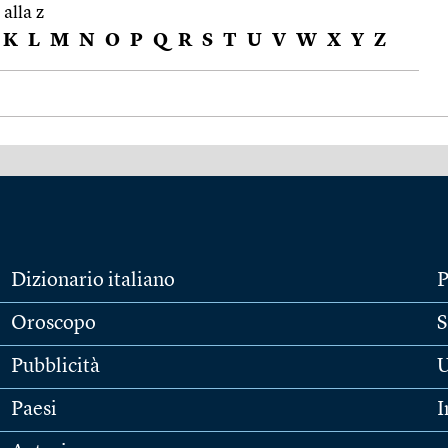
 alla z
K
L
M
N
O
P
Q
R
S
T
U
V
W
X
Y
Z
Dizionario italiano
P
Oroscopo
S
Pubblicità
U
Paesi
I