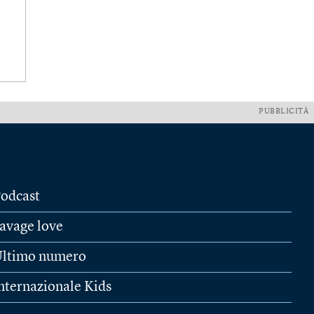
PUBBLICITÀ
odcast
avage love
ltimo numero
nternazionale Kids