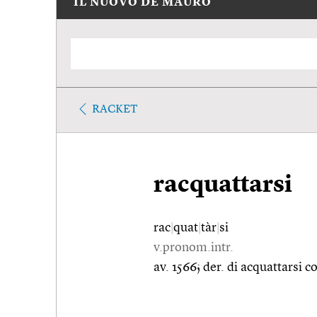
IL NUOVO DE MAURO
RACKET
racquattarsi
rac
|
quat
|
tàr
|
si
v.pronom.intr.
av. 1566; der. di acquattarsi co