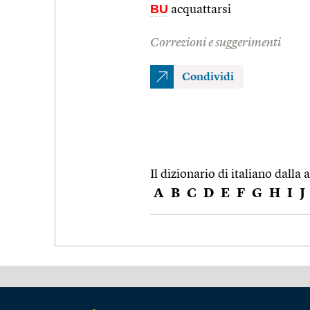
BU
acquattarsi
Correzioni e suggerimenti
Condividi
Il dizionario di italiano dalla a
A
B
C
D
E
F
G
H
I
J