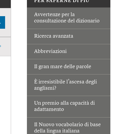
PER SAPERNE DI PIÙ
Avvertenze per la
consultazione del dizionario
A
Ricerca avanzata
Abbreviazioni
Il gran mare delle parole
È irresistibile l’ascesa degli
anglismi?
Un premio alla capacità di
adattamento
Il Nuovo vocabolario di base
della lingua italiana