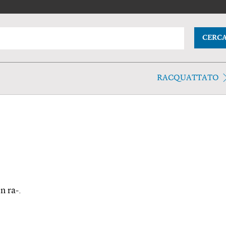
CERC
RACQUATTATO
n ra-.