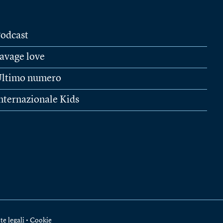
odcast
avage love
ltimo numero
nternazionale Kids
te legali
•
Cookie