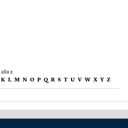
 alla z
K
L
M
N
O
P
Q
R
S
T
U
V
W
X
Y
Z