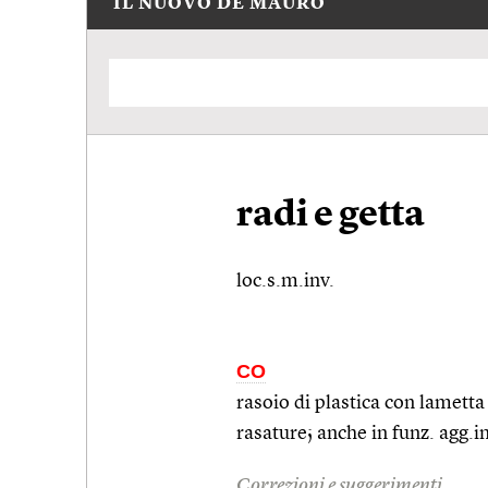
IL NUOVO DE MAURO
radi e getta
loc.s.m.inv.
CO
rasoio di plastica con lamett
rasature; anche in
funz.
agg.
i
Correzioni e suggerimenti