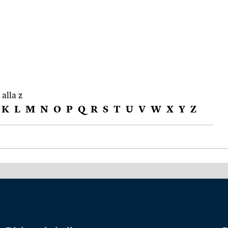
 alla z
K
L
M
N
O
P
Q
R
S
T
U
V
W
X
Y
Z