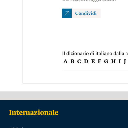
Condividi
Il dizionario di italiano dalla a
A
B
C
D
E
F
G
H
I
J