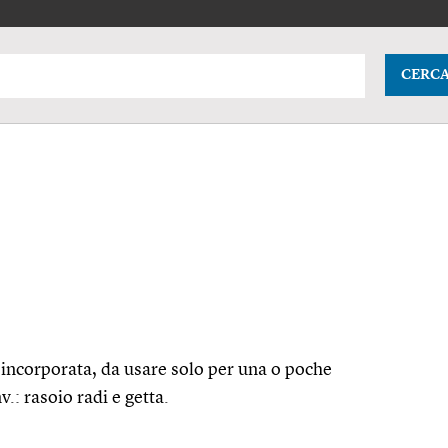
CERC
a incorporata, da usare solo per una o poche
nv.: rasoio radi e getta.