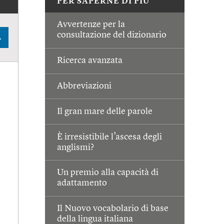
PER SAPERNE DI PIÙ
Avvertenze per la
consultazione del dizionario
A
Ricerca avanzata
Abbreviazioni
Il gran mare delle parole
È irresistibile l’ascesa degli
anglismi?
Un premio alla capacità di
adattamento
Il Nuovo vocabolario di base
della lingua italiana