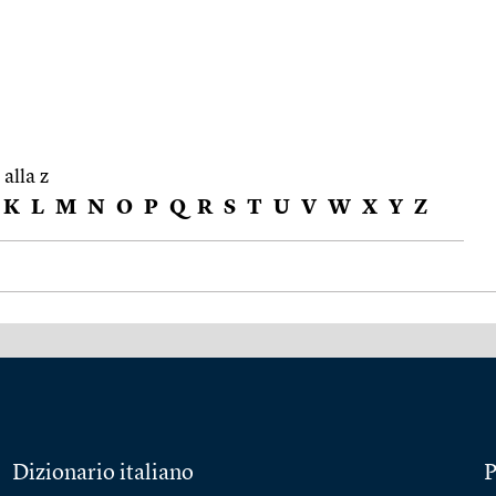
 alla z
K
L
M
N
O
P
Q
R
S
T
U
V
W
X
Y
Z
Dizionario italiano
P