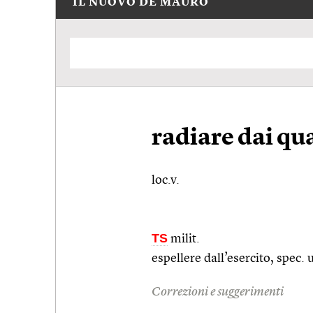
IL NUOVO DE MAURO
radiare dai qu
loc.v.
TS
milit.
espellere dall’esercito,
spec.
u
Correzioni e suggerimenti