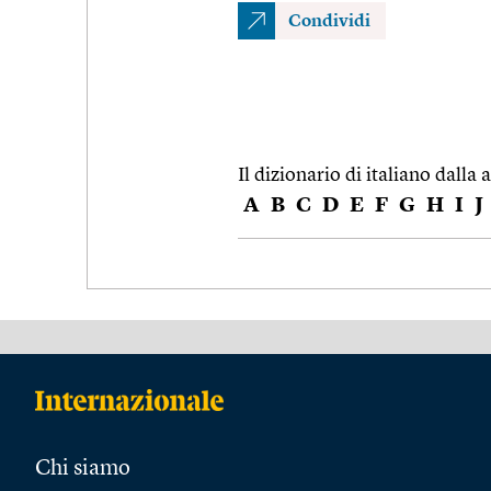
Condividi
Il dizionario di italiano dalla a
A
B
C
D
E
F
G
H
I
J
Chi siamo