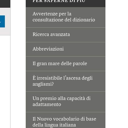
PER SAPERNE DI PIÙ
Avvertenze per la
consultazione del dizionario
A
Ricerca avanzata
Abbreviazioni
Il gran mare delle parole
È irresistibile l’ascesa degli
anglismi?
Un premio alla capacità di
adattamento
Il Nuovo vocabolario di base
della lingua italiana