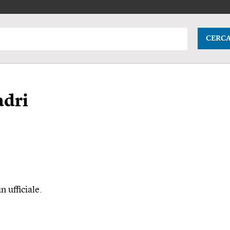
CERC
adri
n ufficiale.