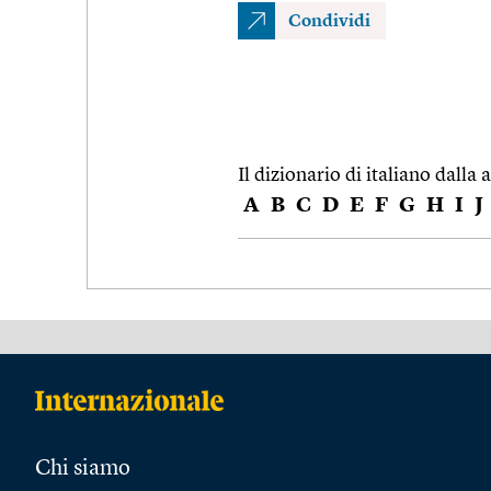
Condividi
Il dizionario di italiano dalla a
A
B
C
D
E
F
G
H
I
J
Chi siamo