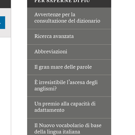
PER SAPERNE DI PIÙ
Avvertenze per la
consultazione del dizionario
A
Ricerca avanzata
Abbreviazioni
Il gran mare delle parole
È irresistibile l’ascesa degli
anglismi?
Un premio alla capacità di
adattamento
Il Nuovo vocabolario di base
della lingua italiana