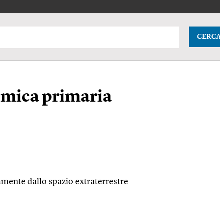
CERC
smica primaria
amente dallo spazio extraterrestre