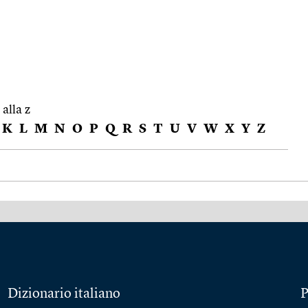
 alla z
K
L
M
N
O
P
Q
R
S
T
U
V
W
X
Y
Z
Dizionario italiano
P