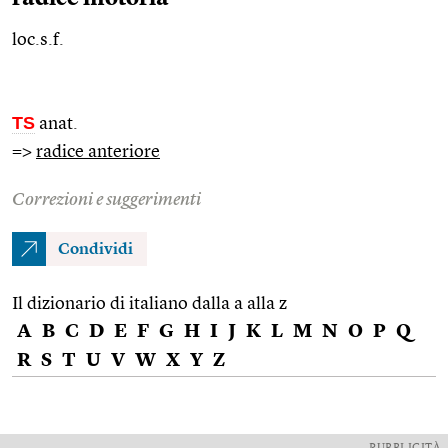
loc.s.f.
TS
anat.
=>
radice anteriore
Correzioni e suggerimenti
Condividi
Il dizionario di italiano dalla a alla z
A
B
C
D
E
F
G
H
I
J
K
L
M
N
O
P
Q
R
S
T
U
V
W
X
Y
Z