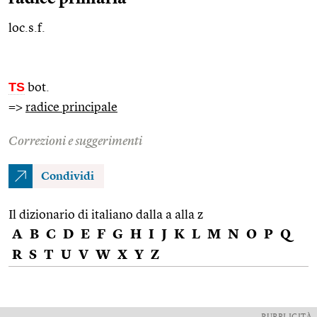
loc.s.f.
TS
bot.
=>
radice principale
Correzioni e suggerimenti
Condividi
Il dizionario di italiano dalla a alla z
A
B
C
D
E
F
G
H
I
J
K
L
M
N
O
P
Q
R
S
T
U
V
W
X
Y
Z