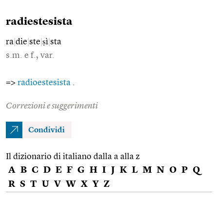
radiestesista
ra
|
die
|
ste
|
ṣì
|
sta
s.m. e f., var.
=>
radioestesista
.
Correzioni e suggerimenti
Condividi
Il dizionario di italiano dalla a alla z
A
B
C
D
E
F
G
H
I
J
K
L
M
N
O
P
Q
R
S
T
U
V
W
X
Y
Z