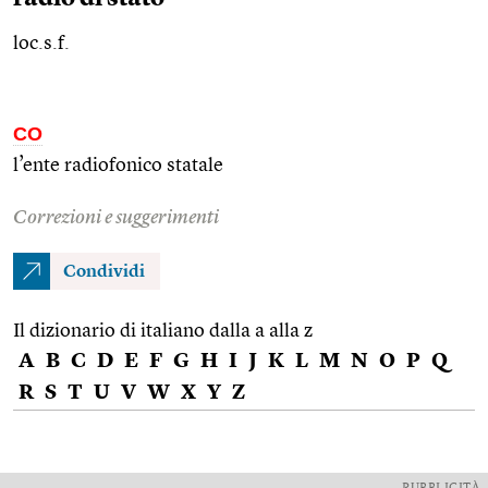
loc.s.f.
CO
l’ente radiofonico statale
Correzioni e suggerimenti
Condividi
Il dizionario di italiano dalla a alla z
A
B
C
D
E
F
G
H
I
J
K
L
M
N
O
P
Q
R
S
T
U
V
W
X
Y
Z