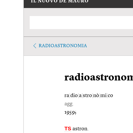
IL NUOVO DE MAURO
RADIOASTRONOMIA
radioastrono
ra
|
dio
|
a
|
stro
|
nò
|
mi
|
co
agg.
1959;
TS
astron.