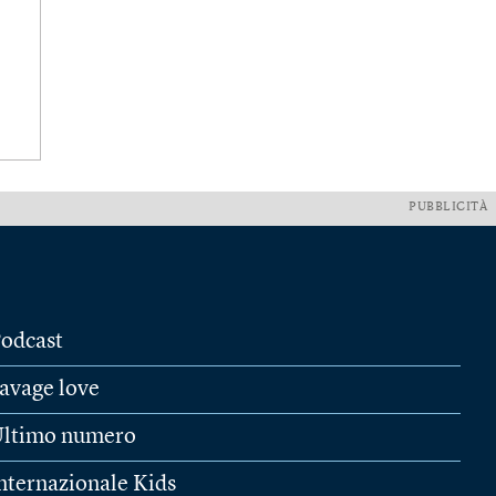
PUBBLICITÀ
odcast
avage love
ltimo numero
nternazionale Kids