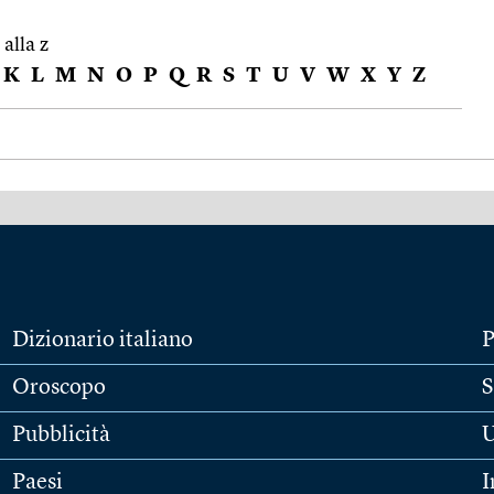
 alla z
K
L
M
N
O
P
Q
R
S
T
U
V
W
X
Y
Z
Dizionario italiano
P
Oroscopo
S
Pubblicità
U
Paesi
I