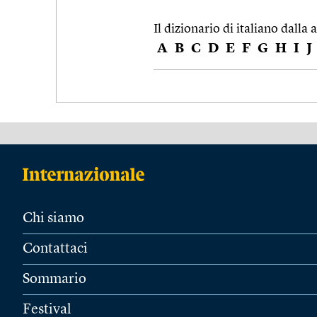
Il dizionario di italiano dalla a
A
B
C
D
E
F
G
H
I
J
Chi siamo
Contattaci
Sommario
Festival