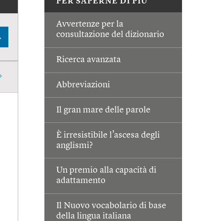
PER SAPERNE DI PIÙ
Avvertenze per la
consultazione del dizionario
A
Ricerca avanzata
Abbreviazioni
Il gran mare delle parole
È irresistibile l’ascesa degli
anglismi?
Un premio alla capacità di
adattamento
Il Nuovo vocabolario di base
della lingua italiana