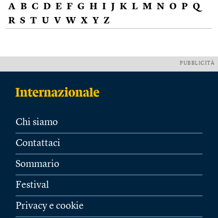
A
B
C
D
E
F
G
H
I
J
K
L
M
N
O
P
Q
R
S
T
U
V
W
X
Y
Z
PUBBLICITÀ
Chi siamo
Contattaci
Sommario
Festival
Privacy e cookie