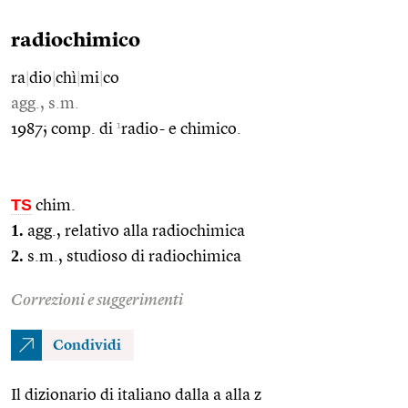
radiochimico
ra
|
dio
|
chì
|
mi
|
co
agg., s.m.
1
1987; comp. di
radio- e chimico.
TS
chim.
1.
agg., relativo alla radiochimica
2.
s.m., studioso di radiochimica
Correzioni e suggerimenti
Condividi
Il dizionario di italiano dalla a alla z