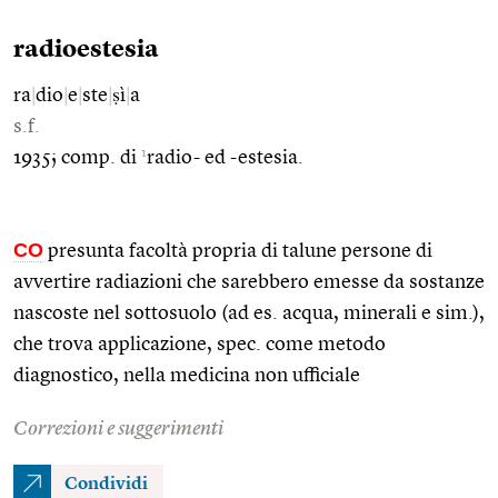
radioestesia
ra
|
dio
|
e
|
ste
|
ṣì
|
a
s.f.
1
1935; comp. di
radio- ed -estesia.
CO
presunta facoltà propria di talune persone di
avvertire radiazioni che sarebbero emesse da sostanze
nascoste nel sottosuolo (ad es. acqua, minerali e sim.),
che trova applicazione, spec. come metodo
diagnostico, nella medicina non ufficiale
Correzioni e suggerimenti
Condividi