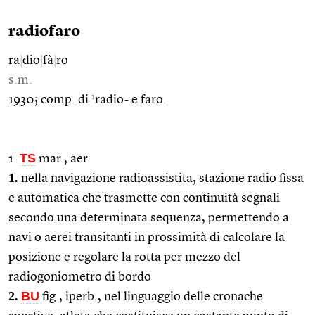
radiofaro
ra
|
dio
|
fà
|
ro
s.m.
1
1930; comp. di
radio- e faro.
TS
1.
mar., aer.
1.
nella navigazione radioassistita, stazione radio fissa
e automatica che trasmette con continuità segnali
secondo una determinata sequenza, permettendo a
navi o aerei transitanti in prossimità di calcolare la
posizione e regolare la rotta per mezzo del
radiogoniometro di bordo
2.
BU
fig., iperb., nel linguaggio delle cronache