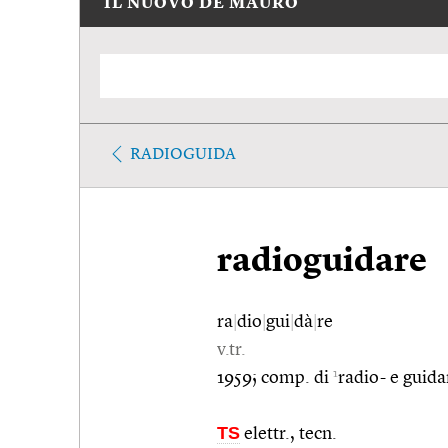
IL NUOVO DE MAURO
RADIOGUIDA
radioguidare
ra
|
dio
|
gui
|
dà
|
re
v.tr.
1
1959; comp. di
radio- e guida
TS
elettr., tecn.