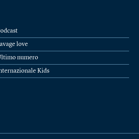
odcast
avage love
ltimo numero
nternazionale Kids