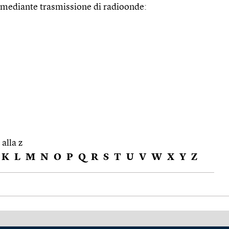
o mediante trasmissione di radioonde:
 alla z
K
L
M
N
O
P
Q
R
S
T
U
V
W
X
Y
Z