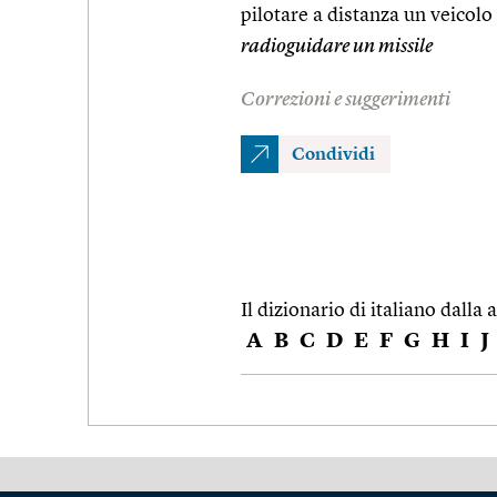
pilotare a distanza un veicol
radioguidare un missile
Correzioni e suggerimenti
Condividi
Il dizionario di italiano dalla a
A
B
C
D
E
F
G
H
I
J