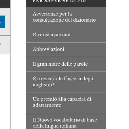
PER SAPERNE DI PIÙ
Avvertenze per la
consultazione del dizionario
A
Ricerca avanzata
Abbreviazioni
Il gran mare delle parole
È irresistibile l’ascesa degli
anglismi?
Un premio alla capacità di
adattamento
Il Nuovo vocabolario di base
della lingua italiana