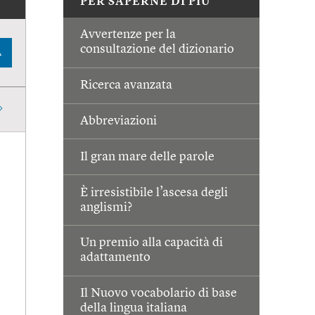
PER SAPERNE DI PIÙ
Avvertenze per la
consultazione del dizionario
A
Ricerca avanzata
Abbreviazioni
Il gran mare delle parole
È irresistibile l’ascesa degli
anglismi?
Un premio alla capacità di
adattamento
Il Nuovo vocabolario di base
della lingua italiana