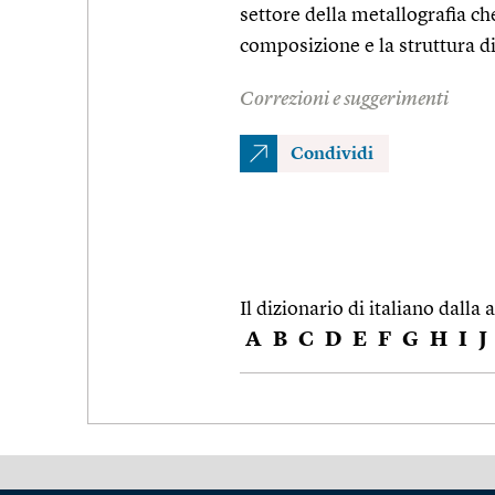
settore della metallografia che
composizione e la struttura di
Correzioni e suggerimenti
Condividi
Il dizionario di italiano dalla a
A
B
C
D
E
F
G
H
I
J