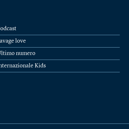
odcast
avage love
ltimo numero
nternazionale Kids