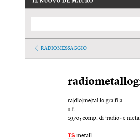
IL NUOVO DE MAURO
RADIOMESSAGGIO
radiometallog
ra
|
dio
|
me
|
tal
|
lo
|
gra
|
fì
|
a
s.f.
1
1970; comp. di
radio- e metal
TS
metall.