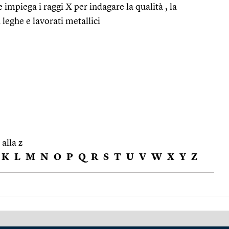
 impiega i raggi X per indagare la qualità , la
 leghe e lavorati metallici
 alla z
K
L
M
N
O
P
Q
R
S
T
U
V
W
X
Y
Z