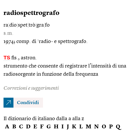
radiospettrografo
ra
|
dio
|
spet
|
trò
|
gra
|
fo
s.m.
1
1974; comp. di
radio- e spettrografo.
TS
fis., astron.
strumento che consente di registrare l’intensità di una
radiosorgente in funzione della frequenza
Correzioni e suggerimenti
Condividi
Il dizionario di italiano dalla a alla z
A
B
C
D
E
F
G
H
I
J
K
L
M
N
O
P
Q