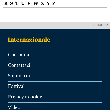
R
S
T
U
V
W
X
Y
Z
PUBBLICITÀ
Chi siamo
Contattaci
Sommario
Festival
Privacy e cookie
Video