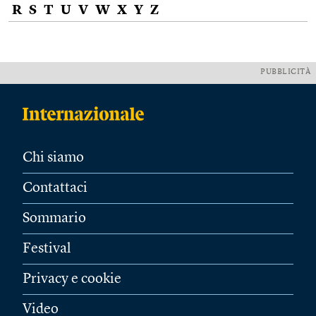
R
S
T
U
V
W
X
Y
Z
PUBBLICITÀ
Chi siamo
Contattaci
Sommario
Festival
Privacy e cookie
Video