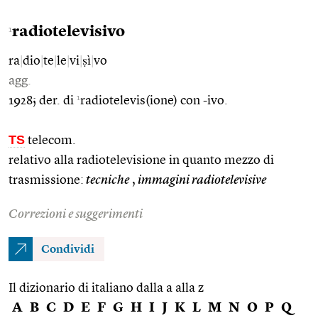
radiotelevisivo
1
ra
|
dio
|
te
|
le
|
vi
|
ṣì
|
vo
agg.
1
1928; der. di
radiotelevis(ione) con -ivo.
TS
telecom.
relativo alla radiotelevisione in quanto mezzo di
trasmissione:
tecniche
,
immagini radiotelevisive
Correzioni e suggerimenti
Condividi
Il dizionario di italiano dalla a alla z
A
B
C
D
E
F
G
H
I
J
K
L
M
N
O
P
Q