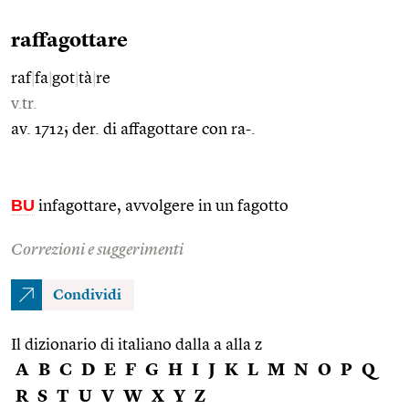
raffagottare
raf
|
fa
|
got
|
tà
|
re
v.tr.
av. 1712; der. di affagottare con ra-.
BU
infagottare, avvolgere in un fagotto
Correzioni e suggerimenti
Condividi
Il dizionario di italiano dalla a alla z
A
B
C
D
E
F
G
H
I
J
K
L
M
N
O
P
Q
R
S
T
U
V
W
X
Y
Z