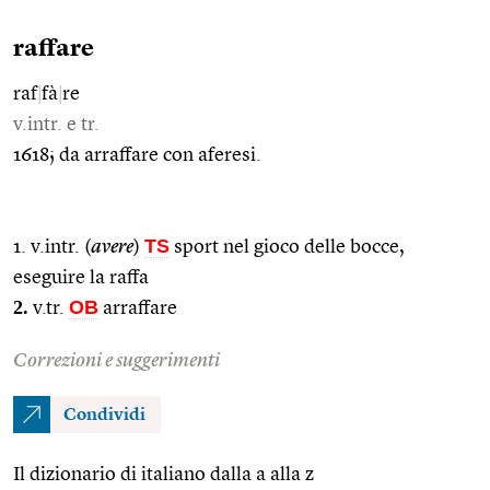
raffare
raf
|
fà
|
re
v.intr. e tr.
1618; da arraffare con aferesi.
TS
1. v.intr. (
avere
)
sport nel gioco delle bocce,
eseguire la raffa
2.
OB
v.tr.
arraffare
Correzioni e suggerimenti
Condividi
Il dizionario di italiano dalla a alla z