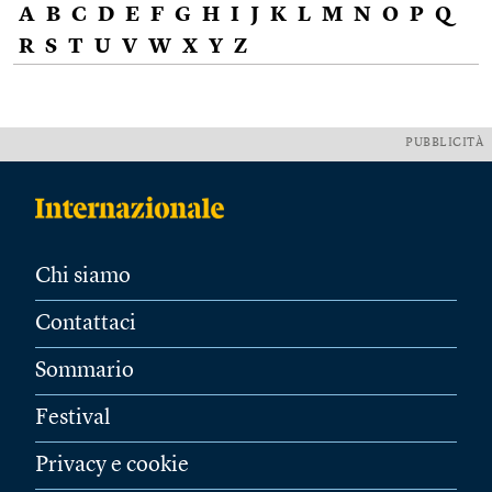
A
B
C
D
E
F
G
H
I
J
K
L
M
N
O
P
Q
R
S
T
U
V
W
X
Y
Z
PUBBLICITÀ
Chi siamo
Contattaci
Sommario
Festival
Privacy e cookie