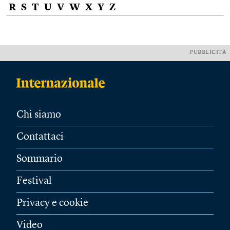
R
S
T
U
V
W
X
Y
Z
PUBBLICITÀ
Chi siamo
Contattaci
Sommario
Festival
Privacy e cookie
Video