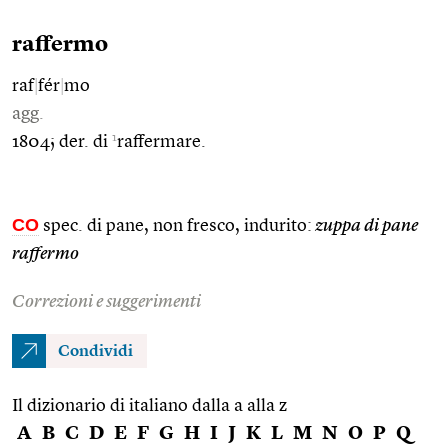
raffermo
raf
|
fér
|
mo
agg.
1
1804; der. di
raffermare.
CO
spec. di pane, non fresco, indurito:
zuppa di pane
raffermo
Correzioni e suggerimenti
Condividi
Il dizionario di italiano dalla a alla z
A
B
C
D
E
F
G
H
I
J
K
L
M
N
O
P
Q