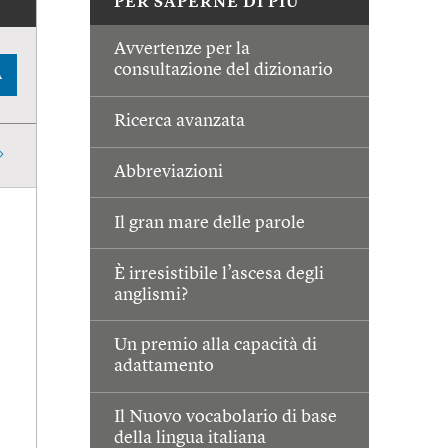
PER SAPERNE DI PIÙ
Avvertenze per la
consultazione del dizionario
A
Ricerca avanzata
Abbreviazioni
Il gran mare delle parole
È irresistibile l’ascesa degli
anglismi?
Un premio alla capacità di
adattamento
Il Nuovo vocabolario di base
della lingua italiana