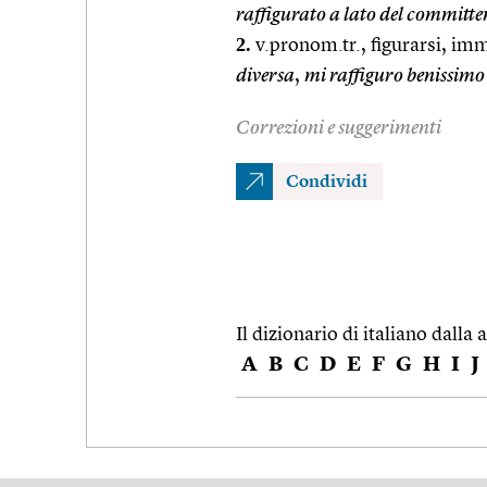
raffigurato a lato del committe
2.
v.pronom.tr., figurarsi, im
diversa
,
mi raffiguro benissimo
Correzioni e suggerimenti
Condividi
Il dizionario di italiano dalla a
A
B
C
D
E
F
G
H
I
J