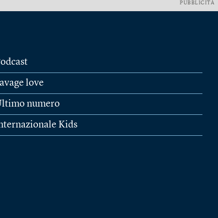
PUBBLICITÀ
odcast
avage love
ltimo numero
nternazionale Kids