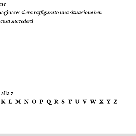
nte
maginare:
si era raffigurato una situazione ben
 cosa succederà
 alla z
K
L
M
N
O
P
Q
R
S
T
U
V
W
X
Y
Z