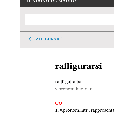
IL NUOVO DE MAURO
RAFFIGURARE
raffigurarsi
raf
|
fi
|
gu
|
ràr
|
si
v.pronom.intr. e tr.
CO
1.
v.pronom.intr., rappresentar