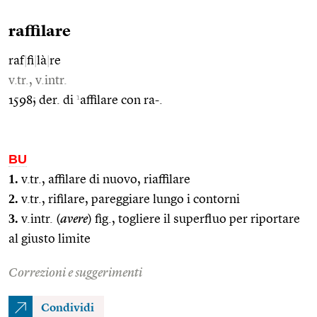
raffilare
raf
|
fi
|
là
|
re
v.tr., v.intr.
1
1598; der. di
affilare con ra-.
BU
1.
v.tr., affilare di nuovo, riaffilare
2.
v.tr., rifilare, pareggiare lungo i contorni
3.
v.intr. (
avere
) fig., togliere il superfluo per riportare
al giusto limite
Correzioni e suggerimenti
Condividi