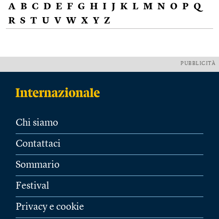
A
B
C
D
E
F
G
H
I
J
K
L
M
N
O
P
Q
R
S
T
U
V
W
X
Y
Z
PUBBLICITÀ
Chi siamo
Contattaci
Sommario
Festival
Privacy e cookie