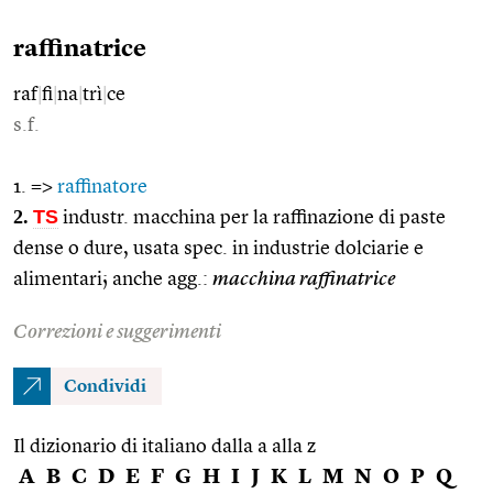
raffinatrice
raf
|
fi
|
na
|
trì
|
ce
s.f.
1. =>
raffinatore
2.
TS
industr. macchina per la raffinazione di paste
dense o dure, usata spec. in industrie dolciarie e
alimentari; anche agg.:
macchina raffinatrice
Correzioni e suggerimenti
Condividi
Il dizionario di italiano dalla a alla z
A
B
C
D
E
F
G
H
I
J
K
L
M
N
O
P
Q