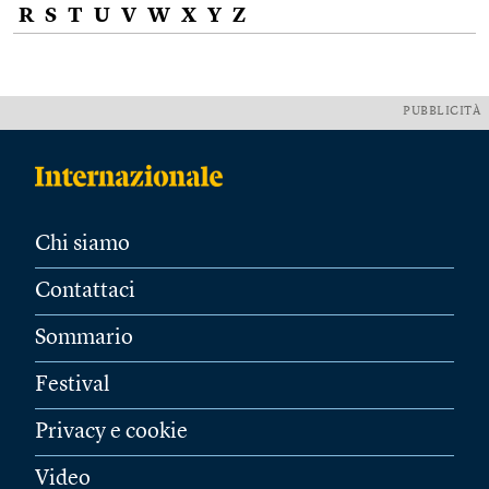
R
S
T
U
V
W
X
Y
Z
PUBBLICITÀ
Chi siamo
Contattaci
Sommario
Festival
Privacy e cookie
Video