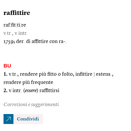
raffittire
raf
|
fit
|
tì
|
re
v.tr., v.intr.
1759; der. di affittire con ra-.
BU
1.
v.tr., rendere più fitto o folto, infittire
|
estens.,
rendere più frequente
2.
v.intr. (
essere
) raffittirsi
Correzioni e suggerimenti
Condividi