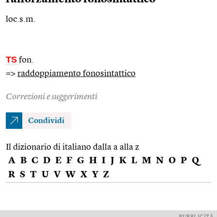
loc.s.m.
TS
fon.
=>
raddoppiamento fonosintattico
Correzioni e suggerimenti
Condividi
Il dizionario di italiano dalla a alla z
A
B
C
D
E
F
G
H
I
J
K
L
M
N
O
P
Q
R
S
T
U
V
W
X
Y
Z