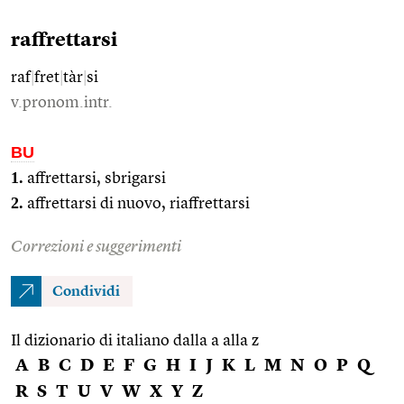
raffrettarsi
raf
|
fret
|
tàr
|
si
v.pronom.intr.
BU
1.
affrettarsi, sbrigarsi
2.
affrettarsi di nuovo, riaffrettarsi
Correzioni e suggerimenti
Condividi
Il dizionario di italiano dalla a alla z
A
B
C
D
E
F
G
H
I
J
K
L
M
N
O
P
Q
R
S
T
U
V
W
X
Y
Z