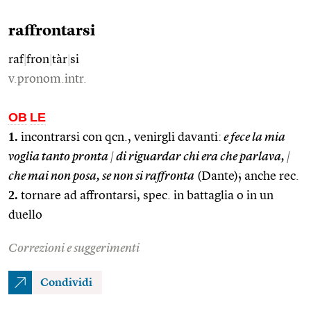
raffrontarsi
raf
|
fron
|
tàr
|
si
v.pronom.intr.
OB
LE
1.
incontrarsi con qcn., venirgli davanti:
e fece la mia
voglia tanto pronta
|
di riguardar chi era che parlava,
|
che mai non posa, se non si raffronta
(Dante); anche rec.
2.
tornare ad affrontarsi, spec. in battaglia o in un
duello
Correzioni e suggerimenti
Condividi