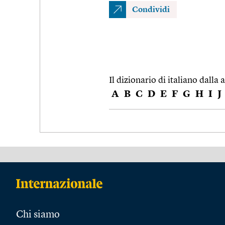
Condividi
Il dizionario di italiano dalla a
A
B
C
D
E
F
G
H
I
J
Chi siamo