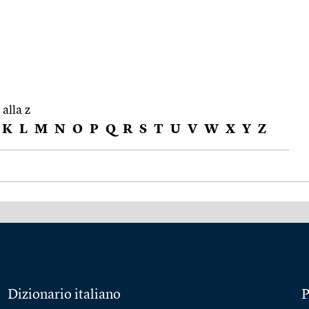
 alla z
K
L
M
N
O
P
Q
R
S
T
U
V
W
X
Y
Z
Dizionario italiano
P