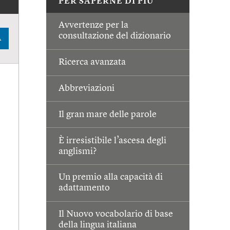
PER SAPERNE DI PIÙ
Avvertenze per la
consultazione del dizionario
A
Ricerca avanzata
Abbreviazioni
Il gran mare delle parole
È irresistibile l’ascesa degli
anglismi?
Un premio alla capacità di
adattamento
Il Nuovo vocabolario di base
della lingua italiana