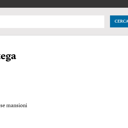
CERC
tega
rse mansioni