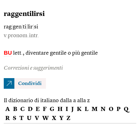
raggentilirsi
rag
|
gen
|
ti
|
lìr
|
si
v.pronom.intr.
BU
lett., diventare gentile o più gentile
Correzioni e suggerimenti
Condividi
Il dizionario di italiano dalla a alla z
A
B
C
D
E
F
G
H
I
J
K
L
M
N
O
P
Q
R
S
T
U
V
W
X
Y
Z