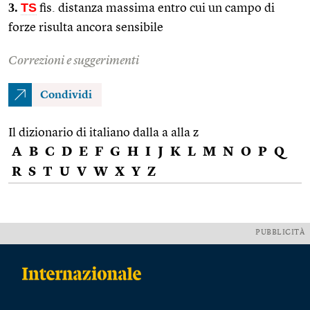
3.
TS
fis.
distanza massima entro cui un campo di
forze risulta ancora sensibile
Correzioni e suggerimenti
Condividi
Il dizionario di italiano dalla a alla z
A
B
C
D
E
F
G
H
I
J
K
L
M
N
O
P
Q
R
S
T
U
V
W
X
Y
Z
PUBBLICITÀ