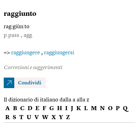
raggiunto
rag
|
giùn
|
to
p.pass., agg.
=>
raggiungere
,
raggiungersi
Correzioni e suggerimenti
Condividi
Il dizionario di italiano dalla a alla z
A
B
C
D
E
F
G
H
I
J
K
L
M
N
O
P
Q
R
S
T
U
V
W
X
Y
Z