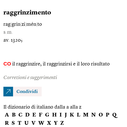
raggrinzimento
rag
|
grin
|
zi
|
mén
|
to
s.m.
av. 1320;
CO
il raggrinzire, il raggrinzirsi e il loro risultato
Correzioni e suggerimenti
Condividi
Il dizionario di italiano dalla a alla z
A
B
C
D
E
F
G
H
I
J
K
L
M
N
O
P
Q
R
S
T
U
V
W
X
Y
Z