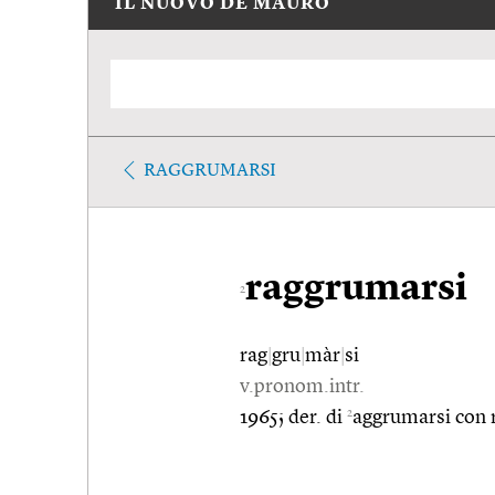
IL NUOVO DE MAURO
RAGGRUMARSI
raggrumarsi
2
rag
|
gru
|
màr
|
si
v.pronom.intr.
2
1965; der. di
aggrumarsi con r