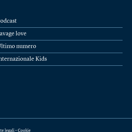
odcast
avage love
ltimo numero
nternazionale Kids
te legali
•
Cookie