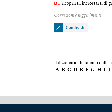
BU
ricoprirsi, incrostarsi di 
Correzioni e suggerimenti
Condividi
Il dizionario di italiano dalla a
A
B
C
D
E
F
G
H
I
J