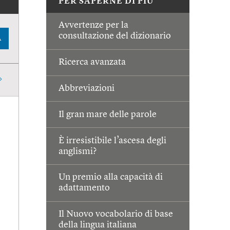
PER SAPERNE DI PIÙ
Avvertenze per la
consultazione del dizionario
A
Ricerca avanzata
Abbreviazioni
Il gran mare delle parole
È irresistibile l’ascesa degli
anglismi?
Un premio alla capacità di
adattamento
Il Nuovo vocabolario di base
della lingua italiana