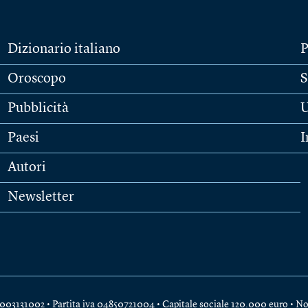
Dizionario italiano
P
Oroscopo
S
Pubblicità
U
Paesi
I
Autori
Newsletter
e 04003131002 • Partita iva 04850721004 • Capitale sociale 120.000 euro •
No