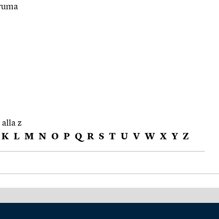
gruma
 alla z
K
L
M
N
O
P
Q
R
S
T
U
V
W
X
Y
Z