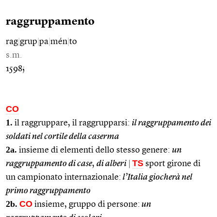
raggruppamento
rag
|
grup
|
pa
|
mén
|
to
s.m.
1598;
CO
1.
il raggruppare, il raggrupparsi:
il raggruppamento dei
soldati nel cortile della caserma
2a.
insieme di elementi dello stesso genere:
un
TS
raggruppamento di case
,
di alberi
|
sport girone di
un campionato internazionale:
l’Italia giocherà nel
primo raggruppamento
2b.
CO
insieme, gruppo di persone:
un