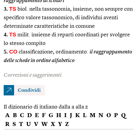
raggruppamento di scolari
3.
TS
biol. nella tassonomia, insieme, non sempre con
specifico valore tassonomico, di individui aventi
determinate caratteristiche in comune
4.
TS
milit. insieme di reparti coordinati per svolgere
lo stesso compito
5.
CO
classificazione, ordinamento:
il raggruppamento
delle schede in ordine alfabetico
Correzioni e suggerimenti
Condividi
Il dizionario di italiano dalla a alla z
A
B
C
D
E
F
G
H
I
J
K
L
M
N
O
P
Q
R
S
T
U
V
W
X
Y
Z