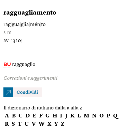
ragguagliamento
rag
|
gua
|
glia
|
mén
|
to
s.m.
av. 1320;
BU
ragguaglio
Correzioni e suggerimenti
Condividi
Il dizionario di italiano dalla a alla z
A
B
C
D
E
F
G
H
I
J
K
L
M
N
O
P
Q
R
S
T
U
V
W
X
Y
Z