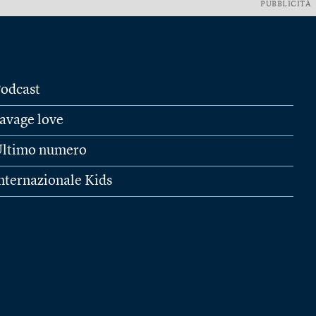
PUBBLICITÀ
odcast
avage love
ltimo numero
nternazionale Kids