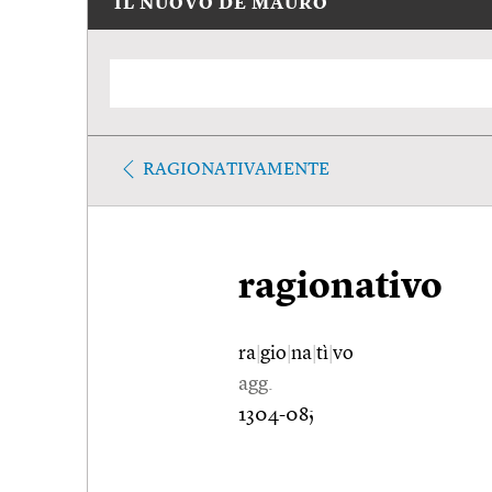
IL NUOVO DE MAURO
RAGIONATIVAMENTE
ragionativo
ra
|
gio
|
na
|
tì
|
vo
agg.
1304-08;