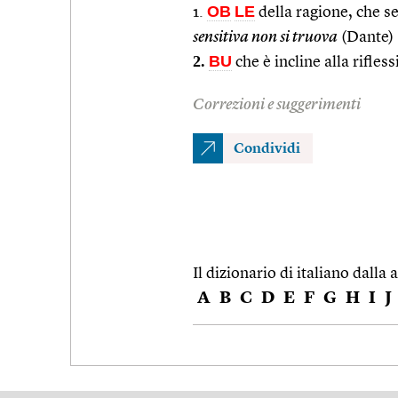
OB
LE
1.
della ragione, che s
sensitiva non si truova
(Dante)
2.
BU
che è incline alla rifle
Correzioni e suggerimenti
Condividi
Il dizionario di italiano dalla a
A
B
C
D
E
F
G
H
I
J