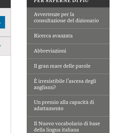
PER SAPERNE DI PIÙ
Avvertenze per la
consultazione del dizionario
A
Ricerca avanzata
Abbreviazioni
Il gran mare delle parole
È irresistibile l’ascesa degli
anglismi?
Un premio alla capacità di
adattamento
Il Nuovo vocabolario di base
della lingua italiana