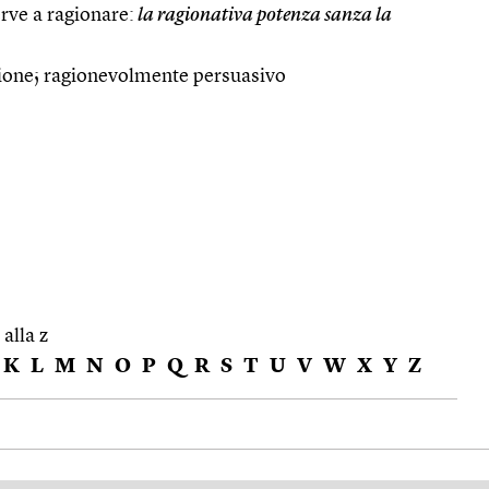
erve a ragionare:
la ragionativa potenza sanza la
ssione; ragionevolmente persuasivo
 alla z
K
L
M
N
O
P
Q
R
S
T
U
V
W
X
Y
Z