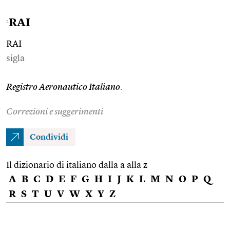
RAI
2
RAI
sigla
Registro Aeronautico Italiano
.
Correzioni e suggerimenti
Condividi
Il dizionario di italiano dalla a alla z
A
B
C
D
E
F
G
H
I
J
K
L
M
N
O
P
Q
R
S
T
U
V
W
X
Y
Z