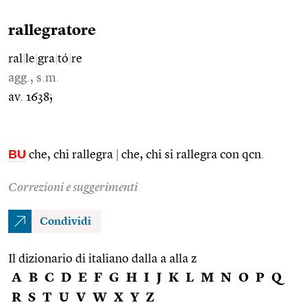
rallegratore
ral
|
le
|
gra
|
tó
|
re
agg., s.m.
av. 1638;
BU
che, chi rallegra
|
che, chi si rallegra con qcn.
Correzioni e suggerimenti
Condividi
Il dizionario di italiano dalla a alla z
A
B
C
D
E
F
G
H
I
J
K
L
M
N
O
P
Q
R
S
T
U
V
W
X
Y
Z